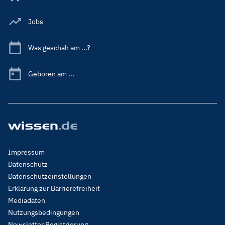
Jobs
Was geschah am ...?
Geboren am ...
Footer
Impressum
Menu
Datenschutz
Legal
Datenschutzeinstellungen
Erklärung zur Barrierefreiheit
Mediadaten
Nutzungsbedingungen
Newsletter Registrierung