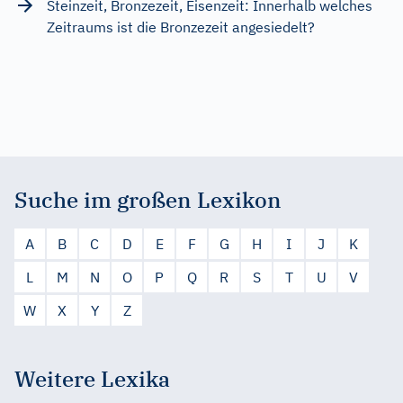
Steinzeit, Bronzezeit, Eisenzeit: Innerhalb welches
Zeitraums ist die Bronzezeit angesiedelt?
Suche im großen Lexikon
A
B
C
D
E
F
G
H
I
J
K
L
M
N
O
P
Q
R
S
T
U
V
W
X
Y
Z
Weitere Lexika