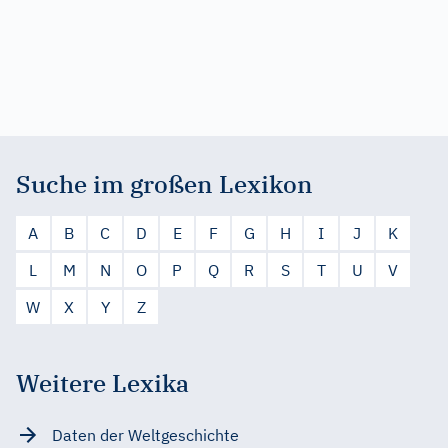
Suche im großen Lexikon
A
B
C
D
E
F
G
H
I
J
K
L
M
N
O
P
Q
R
S
T
U
V
W
X
Y
Z
Weitere Lexika
Daten der Weltgeschichte