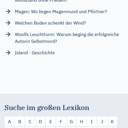
Magen: Wo liegen Magenmund und Pförtner?
Welchen Boden schenkt der Wind?
Woolfs Leuchtturm: Warum beging die erfolgreiche
Autorin Selbstmord?
Island - Geschichte
Suche im großen Lexikon
A
B
C
D
E
F
G
H
I
J
K