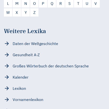
L
M
N
O
P
Q
R
S
T
U
V
W
X
Y
Z
Weitere Lexika
Daten der Weltgeschichte
Gesundheit A-Z
Großes Wörterbuch der deutschen Sprache
Kalender
Lexikon
Vornamenlexikon