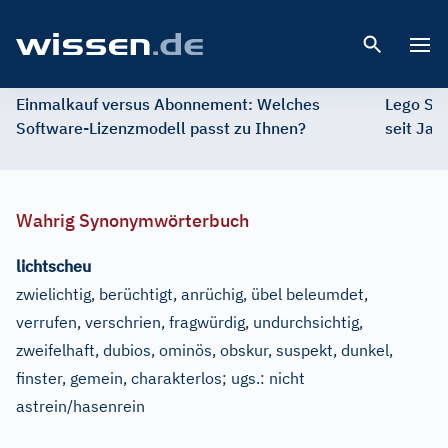
Open 
Einmalkauf versus Abonnement: Welches
Lego St
Software-Lizenzmodell passt zu Ihnen?
seit Jah
Wahrig Synonymwörterbuch
lichtscheu
zwielichtig, berüchtigt, anrüchig, übel beleumdet,
verrufen, verschrien, fragwürdig, undurchsichtig,
zweifelhaft, dubios, ominös, obskur, suspekt, dunkel,
finster, gemein, charakterlos
;
ugs.:
nicht
astrein/hasenrein