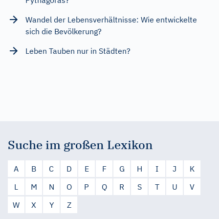
Wandel der Lebensverhältnisse: Wie entwickelte
sich die Bevölkerung?
Leben Tauben nur in Städten?
Suche im großen Lexikon
A
B
C
D
E
F
G
H
I
J
K
L
M
N
O
P
Q
R
S
T
U
V
W
X
Y
Z