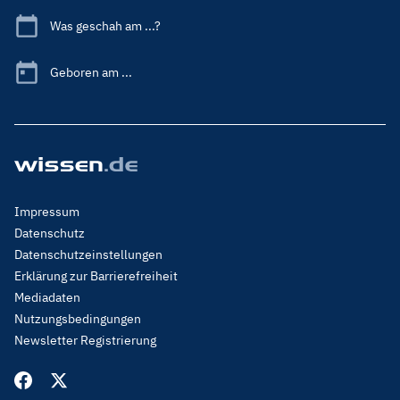
Was geschah am ...?
Geboren am ...
Footer
Impressum
Menu
Datenschutz
Legal
Datenschutzeinstellungen
Erklärung zur Barrierefreiheit
Mediadaten
Nutzungsbedingungen
Newsletter Registrierung