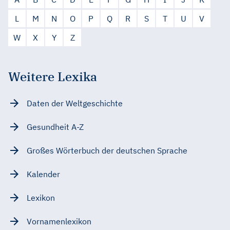
L
M
N
O
P
Q
R
S
T
U
V
W
X
Y
Z
Weitere Lexika
Daten der Weltgeschichte
Gesundheit A-Z
Großes Wörterbuch der deutschen Sprache
Kalender
Lexikon
Vornamenlexikon