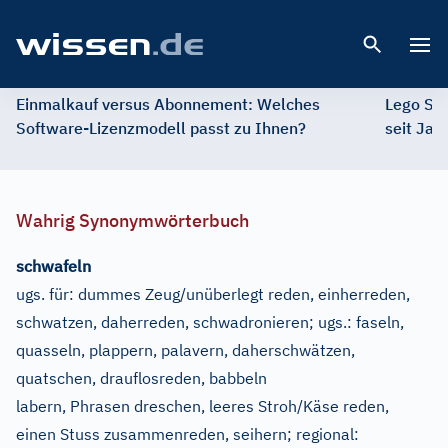
Open 
Einmalkauf versus Abonnement: Welches
Lego St
Software-Lizenzmodell passt zu Ihnen?
seit Jah
Wahrig Synonymwörterbuch
schwafeln
ugs. für:
dummes Zeug/unüberlegt reden, einherreden,
schwatzen, daherreden, schwadronieren
;
ugs.:
faseln,
quasseln, plappern, palavern, daherschwätzen,
quatschen, drauflosreden, babbeln
labern, Phrasen dreschen, leeres Stroh/Käse reden,
einen Stuss zusammenreden, seihern
;
regional: