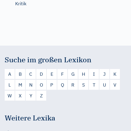
Kritik
Suche im großen Lexikon
A
B
C
D
E
F
G
H
I
J
K
L
M
N
O
P
Q
R
S
T
U
V
W
X
Y
Z
Weitere Lexika