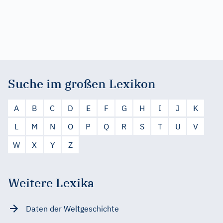
Suche im großen Lexikon
A
B
C
D
E
F
G
H
I
J
K
L
M
N
O
P
Q
R
S
T
U
V
W
X
Y
Z
Weitere Lexika
Daten der Weltgeschichte