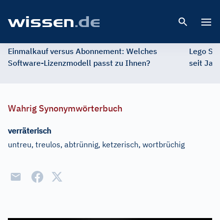
Open 
Einmalkauf versus Abonnement: Welches
Lego St
Software-Lizenzmodell passt zu Ihnen?
seit Jah
Wahrig Synonymwörterbuch
verräterisch
untreu, treulos, abtrünnig, ketzerisch, wortbrüchig