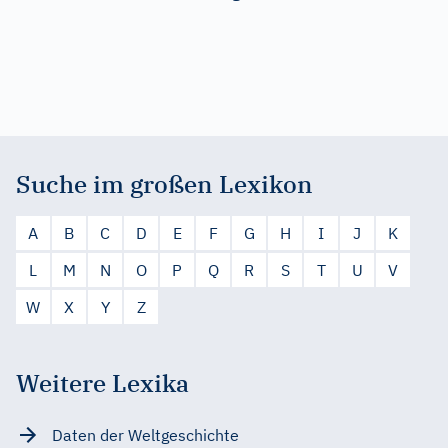
Suche im großen Lexikon
A
B
C
D
E
F
G
H
I
J
K
L
M
N
O
P
Q
R
S
T
U
V
W
X
Y
Z
Weitere Lexika
Daten der Weltgeschichte