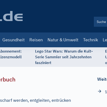
Gesundheit
Reisen
Natur & Umwelt
Technik
Le
 Abonnement:
Lego Star Wars: Warum die Kult-
E
Lizenzmodell
Serie Sammler seit Jahrzehnten
U
fasziniert
o
erbuch
Weit
1
charf werden, entgleiten, entrücken