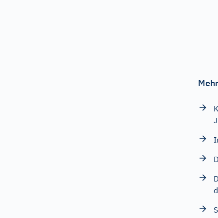
Mehr
K
J
I
D
D
d
S