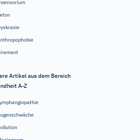
nzensorium
eton
yskrasie
nthropophobie
irement
ere Artikel aus dem Bereich
ndheit A-Z
ymphangiopathie
Augenschwäche
ollution
Meningeom