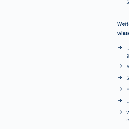
S
Weit
wiss
…
g
A
S
E
L
W
e