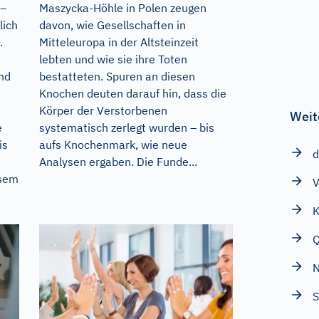
 –
Maszycka-Höhle in Polen zeugen
lich
davon, wie Gesellschaften in
.
Mitteleuropa in der Altsteinzeit
lebten und wie sie ihre Toten
und
bestatteten. Spuren an diesen
Knochen deuten darauf hin, dass die
Körper der Verstorbenen
Weit
e
systematisch zerlegt wurden – bis
is
aufs Knochenmark, wie neue
d
Analysen ergaben. Die Funde...
esem
V
K
N
S