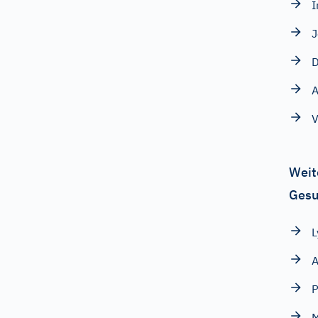
I
J
D
A
V
Weit
Gesu
L
P