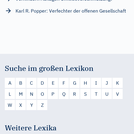
Karl R. Popper: Verfechter der offenen Gesellschaft
Suche im großen Lexikon
A
B
C
D
E
F
G
H
I
J
K
L
M
N
O
P
Q
R
S
T
U
V
W
X
Y
Z
Weitere Lexika