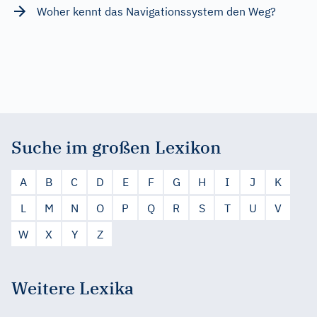
Woher kennt das Navigationssystem den Weg?
Suche im großen Lexikon
A
B
C
D
E
F
G
H
I
J
K
L
M
N
O
P
Q
R
S
T
U
V
W
X
Y
Z
Weitere Lexika