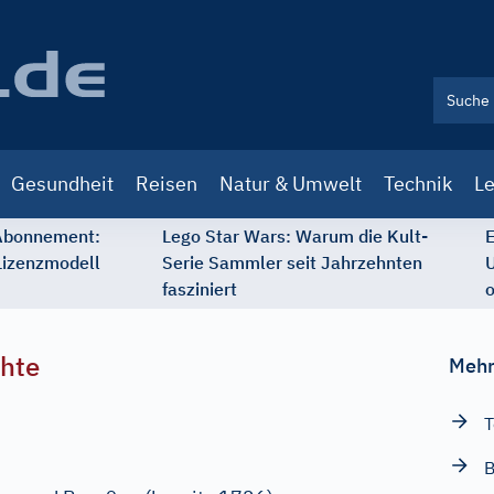
Gesundheit
Reisen
Natur & Umwelt
Technik
Le
 Abonnement:
Lego Star Wars: Warum die Kult-
E
Lizenzmodell
Serie Sammler seit Jahrzehnten
U
fasziniert
o
chte
Mehr
T
B