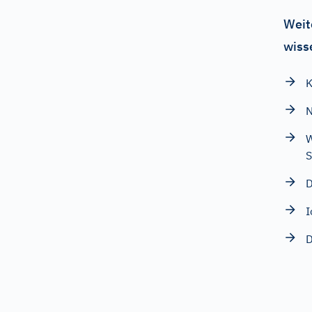
Weit
wiss
K
N
W
S
D
I
D