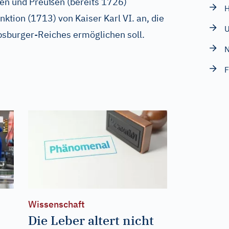
ien und Preußen (bereits 1726)
H
ktion (1713) von Kaiser Karl VI. an, die
U
bsburger-Reiches ermöglichen soll.
N
F
Wissenschaft
Die Leber altert nicht