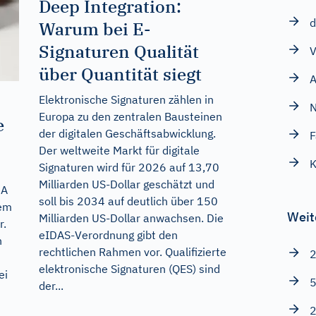
Deep Integration:
d
Warum bei E-
Signaturen Qualität
V
über Quantität siegt
A
Elektronische Signaturen zählen in
N
Europa zu den zentralen Bausteinen
e
der digitalen Geschäftsabwicklung.
F
Der weltweite Markt für digitale
K
Signaturen wird für 2026 auf 13,70
Milliarden US-Dollar geschätzt und
NA
soll bis 2034 auf deutlich über 150
dem
Weit
Milliarden US-Dollar anwachsen. Die
r.
eIDAS-Verordnung gibt den
n
rechtlichen Rahmen vor. Qualifizierte
2
elektronische Signaturen (QES) sind
ei
5
der...
2