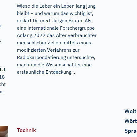
Wieso die Leber ein Leben lang jung
bleibt – und warum das wichtig ist,
erklärt Dr. med. Jürgen Brater. Als
p
eine internationale Forschergruppe
Anfang 2022 das Alter verbrauchter
.
menschlicher Zellen mittels eines
modifizierten Verfahrens zur
Radiokarbondatierung untersuchte,
machten die Wissenschaftler eine
zt.
erstaunliche Entdeckung...
018
cht
n.
Weit
Wört
Technik
Spra