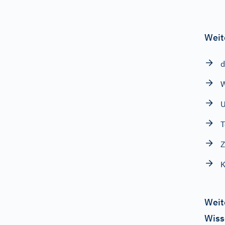
Weit
d
W
T
Z
K
Weit
Wiss