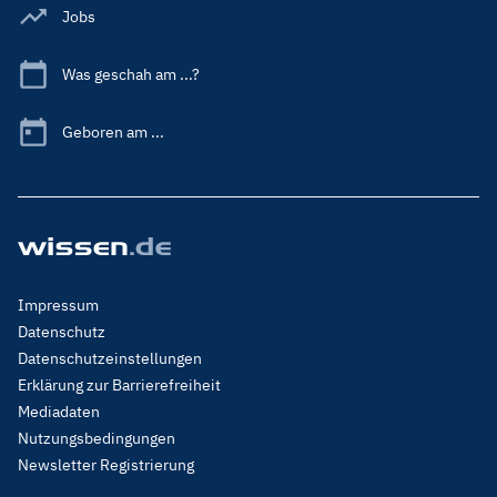
Jobs
Was geschah am ...?
Geboren am ...
Footer
Impressum
Menu
Datenschutz
Legal
Datenschutzeinstellungen
Erklärung zur Barrierefreiheit
Mediadaten
Nutzungsbedingungen
Newsletter Registrierung