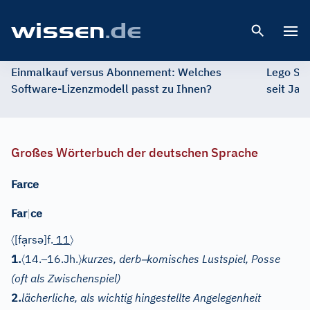
Open 
Einmalkauf versus Abonnement: Welches
Lego St
Software-Lizenzmodell passt zu Ihnen?
seit Jah
Großes Wörterbuch der deutschen Sprache
Farce
Far
|
ce
〈
ạ
ə
〉
[f
rs
]
f.
11
〈
–
〉
–
1.
14.
16.Jh.
kurzes, derb
komisches Lustspiel, Posse
(oft als Zwischenspiel)
2.
lächerliche, als wichtig hingestellte Angelegenheit