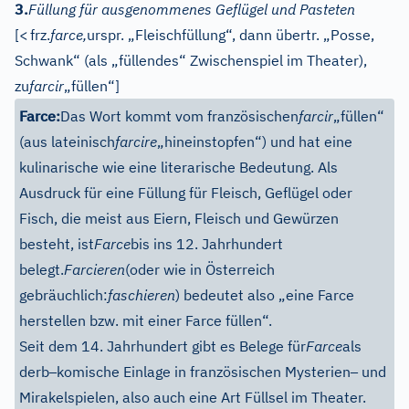
3.
Füllung für ausgenommenes Geflügel und Pasteten
[
<
frz.
farce,
urspr. „Fleischfüllung“, dann übertr. „Posse,
Schwank“ (als „füllendes“ Zwischenspiel im Theater),
zu
farcir
„füllen“]
Farce:
Das Wort kommt vom französischen
farcir
„füllen“
(aus lateinisch
farcire
„hineinstopfen“) und hat eine
kulinarische wie eine literarische Bedeutung. Als
Ausdruck für eine Füllung für Fleisch, Geflügel oder
Fisch, die meist aus Eiern, Fleisch und Gewürzen
besteht, ist
Farce
bis ins 12. Jahrhundert
belegt.
Farcieren
(oder wie in Österreich
gebräuchlich:
faschieren
) bedeutet also „eine Farce
herstellen bzw. mit einer Farce füllen“.
Seit dem 14. Jahrhundert gibt es Belege für
Farce
als
–
–
derb
komische Einlage in französischen Mysterien
und
Mirakelspielen, also auch eine Art Füllsel im Theater.