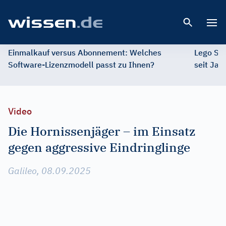
Open 
Einmalkauf versus Abonnement: Welches
Lego St
Software-Lizenzmodell passt zu Ihnen?
seit Jah
Video
Die Hornissenjäger – im Einsatz
gegen aggressive Eindringlinge
Galileo, 08.09.2025