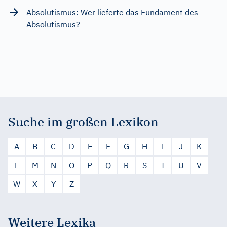
Absolutismus: Wer lieferte das Fundament des
Absolutismus?
Suche im großen Lexikon
A
B
C
D
E
F
G
H
I
J
K
L
M
N
O
P
Q
R
S
T
U
V
W
X
Y
Z
Weitere Lexika