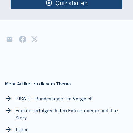
Quiz starten
Insekten
Kinderliteratur
Musiktheorie
Maß-Einheiten
Periodensystem
Religionen
Sinne
Mehr Artikel zu diesem Thema
Verkehr
PISA-E – Bundesländer im Vergleich
Weltwunder
Fünf der erfolgreichsten Entrepreneure und ihre
Ergebnis
Story
Island