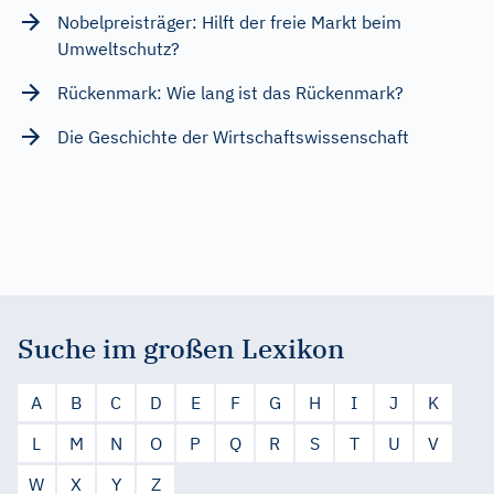
Nobelpreisträger: Hilft der freie Markt beim
Umweltschutz?
Rückenmark: Wie lang ist das Rückenmark?
Die Geschichte der Wirtschaftswissenschaft
Suche im großen Lexikon
A
B
C
D
E
F
G
H
I
J
K
L
M
N
O
P
Q
R
S
T
U
V
W
X
Y
Z