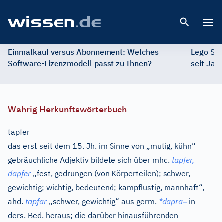
Open 
Einmalkauf versus Abonnement: Welches
Lego St
Software-Lizenzmodell passt zu Ihnen?
seit Jah
Wahrig Herkunftswörterbuch
tapfer
das erst seit dem 15. Jh. im Sinne von „mutig, kühn“
gebräuchliche Adjektiv bildete sich über
mhd.
tapfer,
dapfer
„fest, gedrungen (von Körperteilen); schwer,
gewichtig; wichtig, bedeutend; kampflustig, mannhaft“,
–
ahd.
tapfar
„schwer, gewichtig“ aus
germ.
*dapra
in
ders. Bed. heraus; die darüber hinausführenden