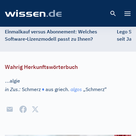
Open 
Einmalkauf versus Abonnement: Welches
Lego St
Software-Lizenzmodell passt zu Ihnen?
seit Jah
Wahrig Herkunftswörterbuch
…
algie
in Zus.:
Schmerz
♦
aus
griech.
algos
„Schmerz“