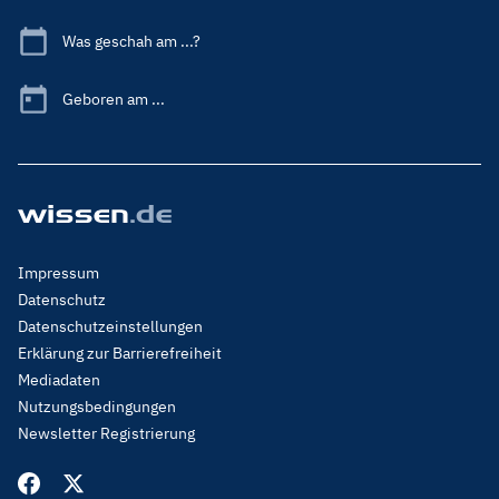
Was geschah am ...?
Geboren am ...
Footer
Impressum
Menu
Datenschutz
Legal
Datenschutzeinstellungen
Erklärung zur Barrierefreiheit
Mediadaten
Nutzungsbedingungen
Newsletter Registrierung