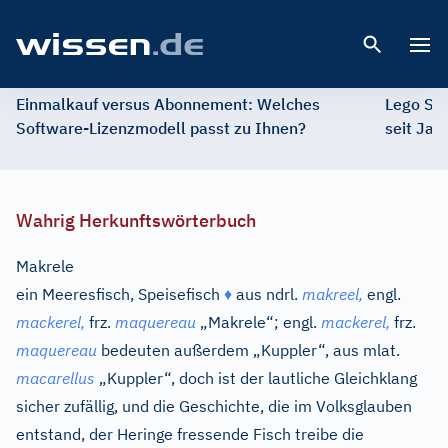
Open 
Einmalkauf versus Abonnement: Welches
Lego St
Software-Lizenzmodell passt zu Ihnen?
seit Jah
Wahrig Herkunftswörterbuch
Makrele
ein Meeresfisch, Speisefisch
♦
aus
ndrl.
makreel,
engl.
mackerel,
frz.
maquereau
„Makrele“;
engl.
mackerel,
frz.
maquereau
bedeuten außerdem „Kuppler“, aus
mlat.
macarellus
„Kuppler“, doch ist der lautliche Gleichklang
sicher zufällig, und die Geschichte, die im Volksglauben
entstand, der Heringe fressende Fisch treibe die