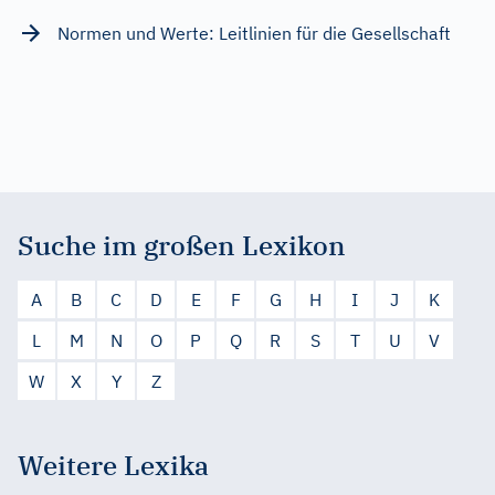
Normen und Werte: Leitlinien für die Gesellschaft
Suche im großen Lexikon
A
B
C
D
E
F
G
H
I
J
K
L
M
N
O
P
Q
R
S
T
U
V
W
X
Y
Z
Weitere Lexika