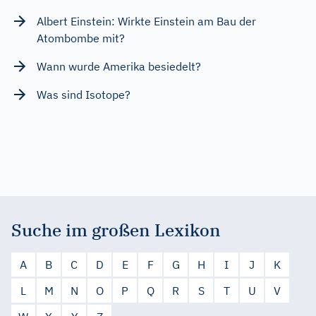
Albert Einstein: Wirkte Einstein am Bau der
Atombombe mit?
Wann wurde Amerika besiedelt?
Was sind Isotope?
Suche im großen Lexikon
A
B
C
D
E
F
G
H
I
J
K
L
M
N
O
P
Q
R
S
T
U
V