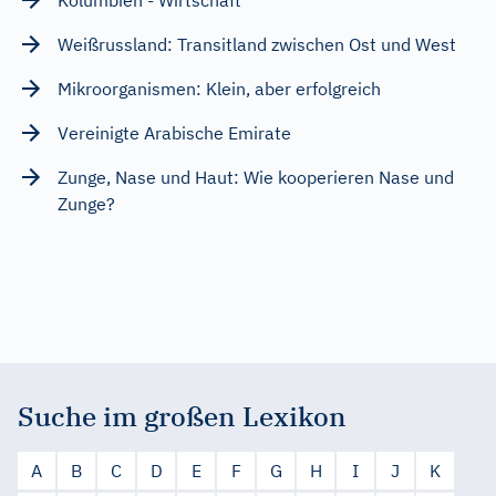
Weißrussland: Transitland zwischen Ost und West
Mikroorganismen: Klein, aber erfolgreich
Vereinigte Arabische Emirate
Zunge, Nase und Haut: Wie kooperieren Nase und
Zunge?
Suche im großen Lexikon
A
B
C
D
E
F
G
H
I
J
K