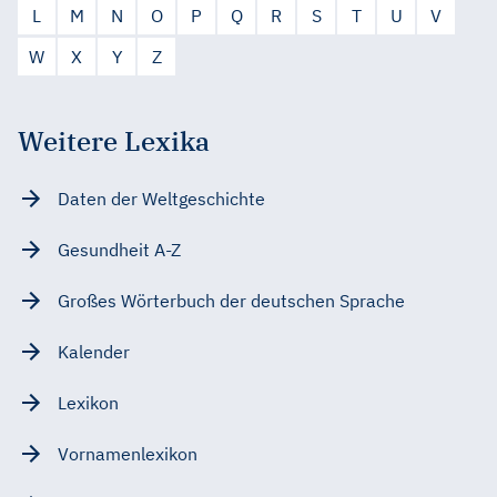
L
M
N
O
P
Q
R
S
T
U
V
W
X
Y
Z
Weitere Lexika
Daten der Weltgeschichte
Gesundheit A-Z
Großes Wörterbuch der deutschen Sprache
Kalender
Lexikon
Vornamenlexikon