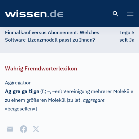
Open 
Einmalkauf versus Abonnement: Welches
Lego St
Software-Lizenzmodell passt zu Ihnen?
seit Jah
Wahrig Fremdwörterlexikon
Aggregation
〈
–
–
〉
Ag
|
gre
|
ga
|
ti
|
o
n
f.;
,
en
Vereinigung mehrerer Moleküle
zu einem größeren Molekül
[
zu lat.
aggregare
»beigesellen«
]