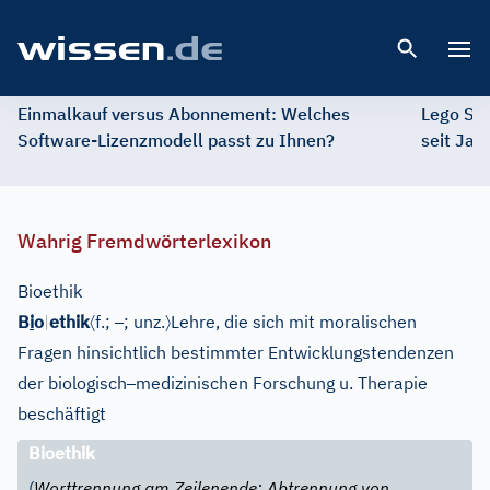
Open 
Einmalkauf versus Abonnement: Welches
Lego St
Software-Lizenzmodell passt zu Ihnen?
seit Jah
Wahrig Fremdwörterlexikon
Bioethik
〈
–
〉
B
i
o
|
ethik
f.;
; unz.
Lehre, die sich mit moralischen
Fragen hinsichtlich bestimmter Entwicklungstendenzen
–
der biologisch
medizinischen Forschung u. Therapie
beschäftigt
Bioethik
(
Worttrennung am Zeilenende; Abtrennung von