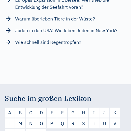
Entwicklung der Seefahrt voran?
Warum überleben Tiere in der Wüste?
Juden in den USA: Wie leben Juden in New York?
Wie schnell sind Regentropfen?
Suche im großen Lexikon
A
B
C
D
E
F
G
H
I
J
K
L
M
N
O
P
Q
R
S
T
U
V