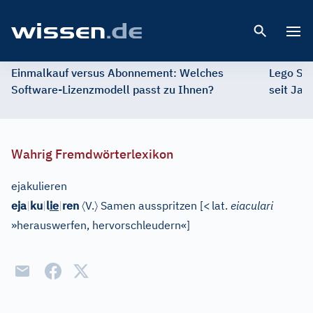
Open 
Einmalkauf versus Abonnement: Welches
Lego St
Software-Lizenzmodell passt zu Ihnen?
seit Jah
Wahrig Fremdwörterlexikon
ejakulieren
〈
〉
eja
|
ku
|
l
ie
|
ren
V.
Samen ausspritzen
[
<
lat.
eiaculari
»herauswerfen, hervorschleudern«
]