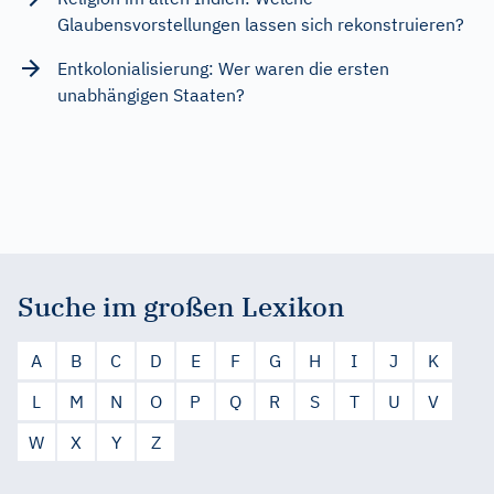
Glaubensvorstellungen lassen sich rekonstruieren?
Entkolonialisierung: Wer waren die ersten
unabhängigen Staaten?
Suche im großen Lexikon
A
B
C
D
E
F
G
H
I
J
K
L
M
N
O
P
Q
R
S
T
U
V
W
X
Y
Z