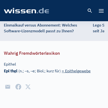
Open 
Einmalkauf versus Abonnement: Welches
Lego St
Software-Lizenzmodell passt zu Ihnen?
seit Jah
Wahrig Fremdwörterlexikon
Epithel
e
〈
–
–
〉
Epi
|
th
l
n.;
s,
e;
Biol.
;
kurz für
= Epithelgewebe