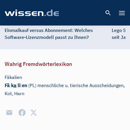
Open 
Einmalkauf versus Abonnement: Welches
Lego St
Software-Lizenzmodell passt zu Ihnen?
seit Jah
Wahrig Fremdwörterlexikon
Fäkalien
〈
〉
Fä
|
k
a
|
li
|
en
Pl.
menschliche u. tierische Ausscheidungen,
Kot, Harn