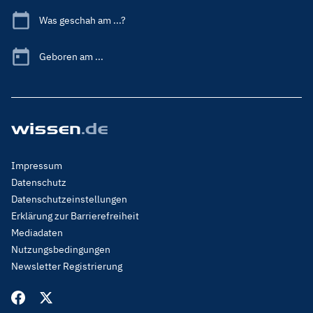
Was geschah am ...?
Geboren am ...
Footer
Impressum
Menu
Datenschutz
Legal
Datenschutzeinstellungen
Erklärung zur Barrierefreiheit
Mediadaten
Nutzungsbedingungen
Newsletter Registrierung