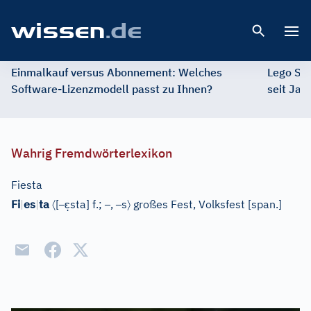
Open 
Einmalkauf versus Abonnement: Welches
Lego St
Software-Lizenzmodell passt zu Ihnen?
seit Jah
Wahrig Fremdwörterlexikon
Fiesta
〈
–
ɛ̣
–
–
〉
Fi
|
es
|
ta
[
sta]
f.;
,
s
großes Fest, Volksfest
[
span.
]