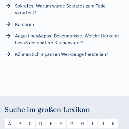
Sokrates: Warum wurde Sokrates zum Tode
verurteilt?
Komoren
Augustinus&apos; Bekenntnisse: Welche Herkunft
besaß der spätere Kirchenvater?
Können Schimpansen Werkzeuge herstellen?
Suche im großen Lexikon
A
B
C
D
E
F
G
H
I
J
K