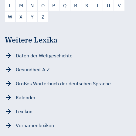
L
M
N
O
P
Q
R
S
T
U
V
W
X
Y
Z
Weitere Lexika
Daten der Weltgeschichte
Gesundheit A-Z
Großes Wörterbuch der deutschen Sprache
Kalender
Lexikon
Vornamenlexikon