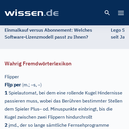
Open 
Einmalkauf versus Abonnement: Welches
Lego St
Software-Lizenzmodell passt zu Ihnen?
seit Jah
Wahrig Fremdwörterlexikon
Flipper
ị
〈
–
–
〉
Fl
p
|
per
m.;
s,
1
Spielautomat, bei dem eine rollende Kugel Hindernisse
passieren muss, wobei das Berühren bestimmter Stellen
–
dem Spieler Plus
od. Minuspunkte einbringt, bis die
Kugel zwischen zwei Flippern hindurchrollt
2
jmd., der so lange sämtliche Fernsehprogramme