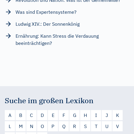
Was sind Expertensysteme?
Ludwig XIV.: Der Sonnenkönig
Ernährung: Kann Stress die Verdauung
beeinträchtigen?
Suche im großen Lexikon
A
B
C
D
E
F
G
H
I
J
K
L
M
N
O
P
Q
R
S
T
U
V