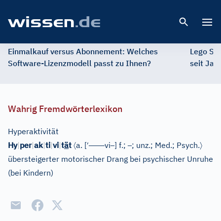
Open 
Einmalkauf versus Abonnement: Welches
Lego St
Software-Lizenzmodell passt zu Ihnen?
seit Jah
Wahrig Fremdwörterlexikon
Hyperaktivität
〈
′
–
–
–
–
–
–
〉
Hy
|
per
|
ak
|
ti
|
vi
|
t
ä
t
a.
[
vi
]
f.;
; unz.;
Med.
;
Psych.
übersteigerter motorischer Drang bei psychischer Unruhe
(bei Kindern)