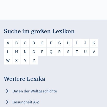
Suche im großen Lexikon
A
B
C
D
E
F
G
H
I
J
K
L
M
N
O
P
Q
R
S
T
U
V
W
X
Y
Z
Weitere Lexika
Daten der Weltgeschichte
Gesundheit A-Z