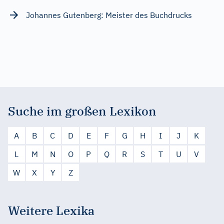
Johannes Gutenberg: Meister des Buchdrucks
Suche im großen Lexikon
A
B
C
D
E
F
G
H
I
J
K
L
M
N
O
P
Q
R
S
T
U
V
W
X
Y
Z
Weitere Lexika