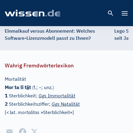
Open 
Einmalkauf versus Abonnement: Welches
Lego St
Software-Lizenzmodell passt zu Ihnen?
seit Jah
Wahrig Fremdwörterlexikon
Mortalität
〈
–
〉
Mor
|
ta
|
li
|
t
ä
t
f.;
; unz.
1
Sterblichkeit;
Ggs
Immortalität
2
Sterblichkeitsziffer;
Ggs
Natalität
[
<
lat.
mortalitas
»Sterblichkeit«
]