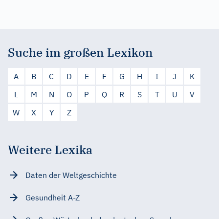
Suche im großen Lexikon
A
B
C
D
E
F
G
H
I
J
K
L
M
N
O
P
Q
R
S
T
U
V
W
X
Y
Z
Weitere Lexika
Daten der Weltgeschichte
Gesundheit A-Z