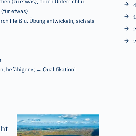
hen (zu etwas), durch Unterricht u.
4
 (für etwas)
1
rch Fleiß u. Übung entwickeln, sich als
2
2
n
n, befähigen«;
→
Qualifikation
]
eht