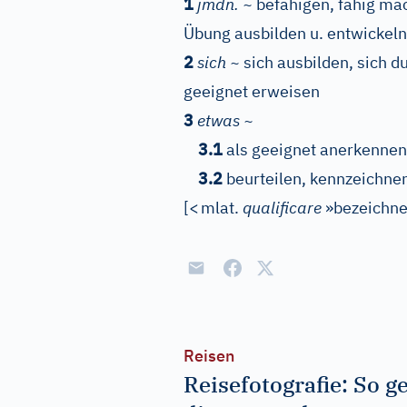
1
jmdn. ~
befähigen, fähig mac
Übung ausbilden u. entwickeln
2
sich ~
sich ausbilden, sich du
geeignet erweisen
3
etwas ~
3.1
als geeignet anerkennen
3.2
beurteilen, kennzeichne
[
<
mlat.
qualificare
»bezeichne
Reisen
Reisefotografie: So g