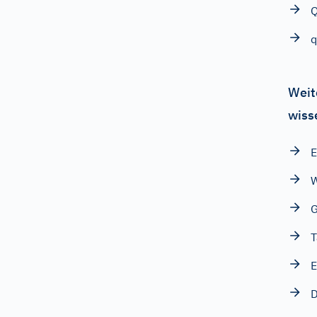
Q
q
Weit
wiss
E
W
G
T
E
D