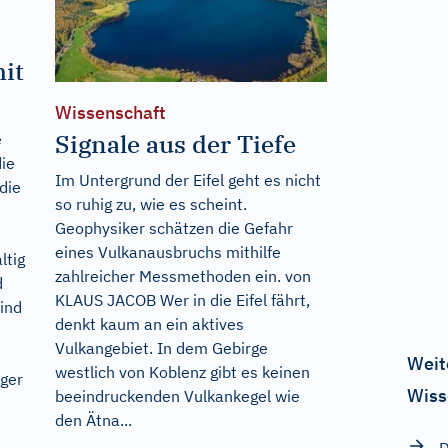
it
Wissenschaft
Signale aus der Tiefe
e
die
Im Untergrund der Eifel geht es nicht
die
so ruhig zu, wie es scheint.
Geophysiker schätzen die Gefahr
eines Vulkanausbruchs mithilfe
ltig
zahlreicher Messmethoden ein. von
d
KLAUS JACOB Wer in die Eifel fährt,
sind
denkt kaum an ein aktives
Vulkangebiet. In dem Gebirge
Weit
westlich von Koblenz gibt es keinen
iger
Wiss
beeindruckenden Vulkankegel wie
den Ätna...