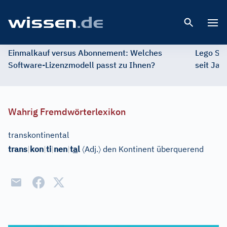
Open 
Einmalkauf versus Abonnement: Welches
Lego St
Software-Lizenzmodell passt zu Ihnen?
seit Jah
Wahrig Fremdwörterlexikon
transkontinental
〈
〉
trans
|
kon
|
ti
|
nen
|
t
a
l
Adj.
den Kontinent überquerend