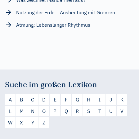
Nutzung der Erde – Ausbeutung mit Grenzen
Atmung: Lebenslanger Rhythmus
Suche im großen Lexikon
A
B
C
D
E
F
G
H
I
J
K
L
M
N
O
P
Q
R
S
T
U
V
W
X
Y
Z