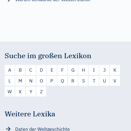
Suche im großen Lexikon
A
B
C
D
E
F
G
H
I
J
K
L
M
N
O
P
Q
R
S
T
U
V
W
X
Y
Z
Weitere Lexika
Daten der Weltgeschichte