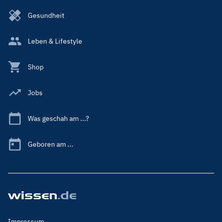
Gesundheit
Leben & Lifestyle
Shop
Jobs
Was geschah am ...?
Geboren am ...
Footer
Impressum