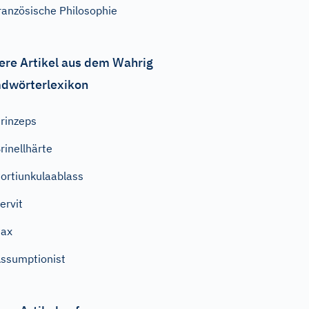
ranzösische Philosophie
ere Artikel aus dem Wahrig
dwörterlexikon
rinzeps
rinellhärte
ortiunkulaablass
ervit
Pax
ssumptionist