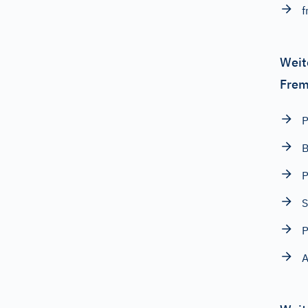
f
Weit
Frem
P
B
P
S
A