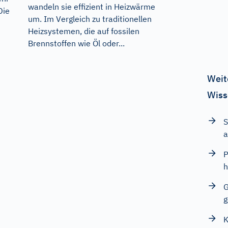
wandeln sie effizient in Heizwärme
Die
um. Im Vergleich zu traditionellen
Heizsystemen, die auf fossilen
Brennstoffen wie Öl oder...
Weit
Wiss
S
a
P
h
G
g
K