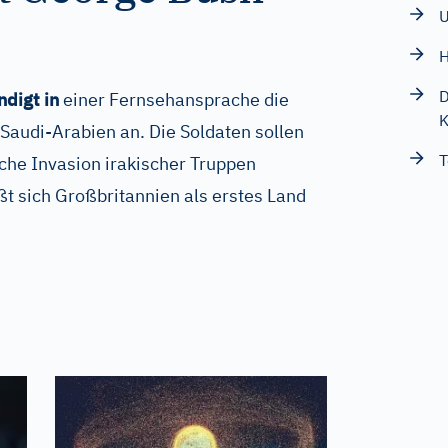
U
H
D
digt in
einer Fernsehansprache die
K
audi-Arabien an. Die Soldaten sollen
T
che Invasion irakischer Truppen
ßt sich Großbritannien als erstes Land