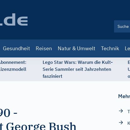
Gesundheit
Reisen
Natur & Umwelt
Technik
Le
 Abonnement:
Lego Star Wars: Warum die Kult-
E
Lizenzmodell
Serie Sammler seit Jahrzehnten
U
fasziniert
o
Mehr
90
-
T
t George Bush
K