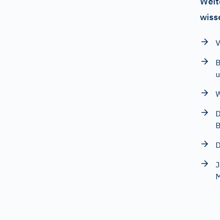
Weit
wiss
V
B
u
W
D
B
D
J
M