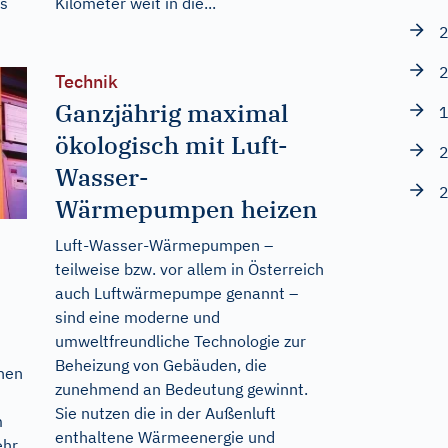
as
Kilometer weit in die...
2
2
Technik
Ganzjährig maximal
1
ökologisch mit Luft-
2
Wasser-
2
Wärmepumpen heizen
Luft-Wasser-Wärmepumpen –
teilweise bzw. vor allem in Österreich
auch Luftwärmepumpe genannt –
sind eine moderne und
umweltfreundliche Technologie zur
Beheizung von Gebäuden, die
hen
zunehmend an Bedeutung gewinnt.
Sie nutzen die in der Außenluft
m
enthaltene Wärmeenergie und
ehr