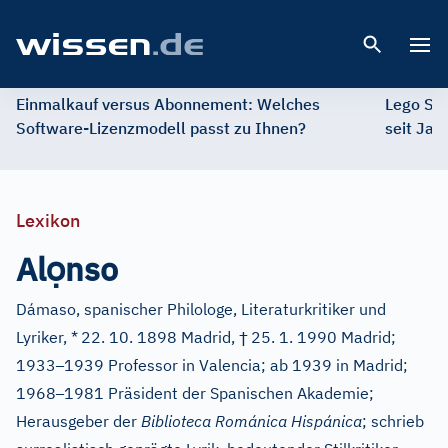
Open 
Einmalkauf versus Abonnement: Welches
Lego St
Software-Lizenzmodell passt zu Ihnen?
seit Jah
Lexikon
ọ
Al
nso
Dámaso, spanischer Philologe, Literaturkritiker und
†
Lyriker, *
22. 10. 1898 Madrid,
25. 1. 1990 Madrid;
–
1933
1939 Professor in Valencia; ab 1939 in Madrid;
–
1968
1981 Präsident der Spanischen Akademie;
Herausgeber der
Biblioteca Románica Hispánica
; schrieb