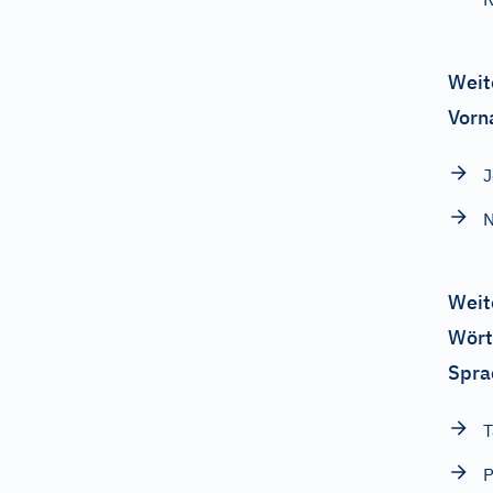
Weit
Vorn
J
Weit
Wört
Spra
T
P