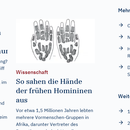
Mehr
C
n
N
H
nung?
R
ung?
D
iff
Wissenschaft
S
So sahen die Hände
l im
der frühen Homininen
Weit
aus
nd
Vor etwa 1,5 Millionen Jahren lebten
1
beim
mehrere Vormenschen-Gruppen in
2
Afrika, darunter Vertreter des