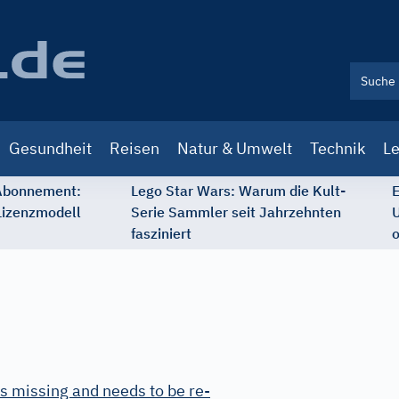
Gesundheit
Reisen
Natur & Umwelt
Technik
Le
 Abonnement:
Lego Star Wars: Warum die Kult-
E
Lizenzmodell
Serie Sammler seit Jahrzehnten
U
fasziniert
o
s missing and needs to be re-