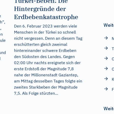
Türkei-Beben: Die
Hintergründe der
Erdbebenkatastrophe
e
h“,
Weit
Den 6. Februar 2023 werden viele
,
Menschen in der Türkei so schnell
en
nicht vergessen. Denn an diesem Tag
N
pule
erschütterten gleich zweimal
T
hintereinander schwere Erdbeben
 und
den Südosten des Landes. Gegen
d
C
02:00 Uhr nachts ereignete sich der
erste Erdstoß der Magnitude 7,8
C
nahe der Millionenstadt Gaziantep,
K
am Mittag desselben Tages folgte ein
zweites Starkbeben der Magnitude
F
7,5. Als Folge stürzten...
Weit