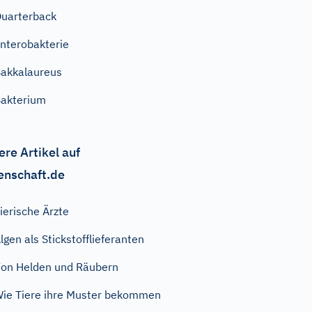
uarterback
nterobakterie
akkalaureus
akterium
ere Artikel auf
enschaft.de
ierische Ärzte
lgen als Stickstofflieferanten
on Helden und Räubern
ie Tiere ihre Muster bekommen