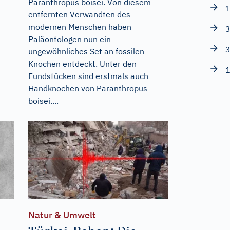
Paranthropus boisei. Von diesem
1
entfernten Verwandten des
modernen Menschen haben
3
Paläontologen nun ein
3
ungewöhnliches Set an fossilen
Knochen entdeckt. Unter den
1
Fundstücken sind erstmals auch
Handknochen von Paranthropus
boisei....
Natur & Umwelt