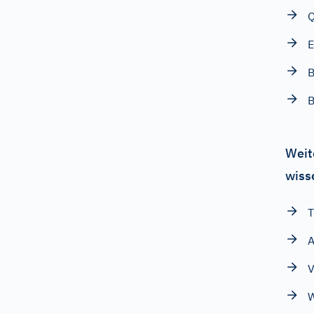
Q
E
B
B
Weit
wiss
T
A
V
W