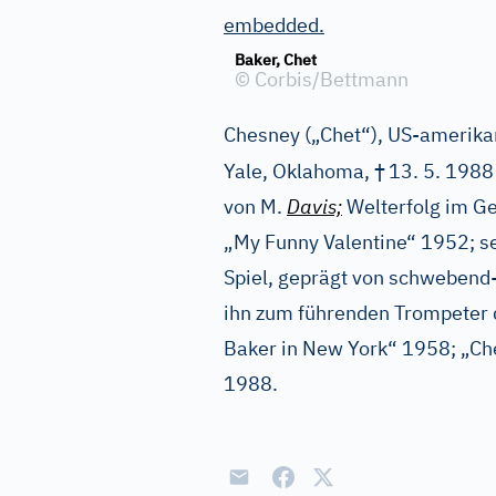
embedded.
Baker, Chet
©
Corbis/Bettmann
Chesney („Chet“), US-amerikan
†
Yale, Oklahoma,
13. 5. 1988
von M.
Davis;
Welterfolg im Ge
„My Funny Valentine“ 1952; sei
Spiel, geprägt von schwebend
ihn zum führenden Trompeter
Baker in New York“ 1958; „Ch
1988.