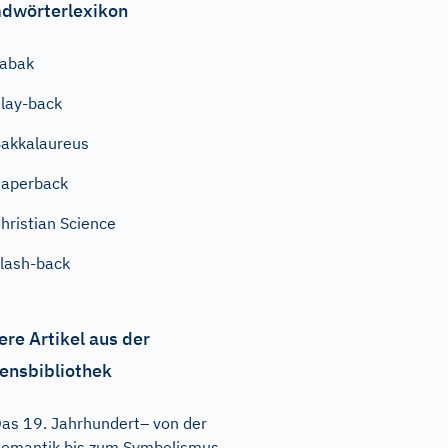
dwörterlexikon
abak
lay-back
akkalaureus
aperback
hristian Science
lash-back
ere Artikel aus der
ensbibliothek
as 19. Jahrhundert– von der
omantik bis zum Symbolismus