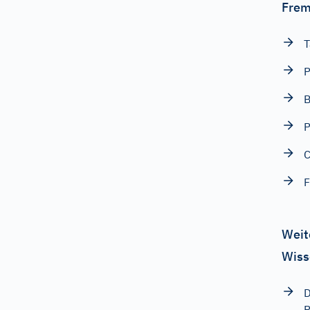
Frem
T
P
B
P
C
F
Weit
Wiss
D
R