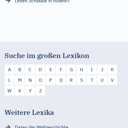
Leben Schakale in Rudeln?
Suche im großen Lexikon
A
B
C
D
E
F
G
H
I
J
K
L
M
N
O
P
Q
R
S
T
U
V
W
X
Y
Z
Weitere Lexika
Daten der Weltgeschichte