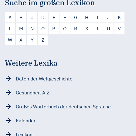
Suche im großen Lexikon
A
B
C
D
E
F
G
H
I
J
K
L
M
N
O
P
Q
R
S
T
U
V
W
X
Y
Z
Weitere Lexika
Daten der Weltgeschichte
Gesundheit A-Z
Großes Wörterbuch der deutschen Sprache
Kalender
Lexikon