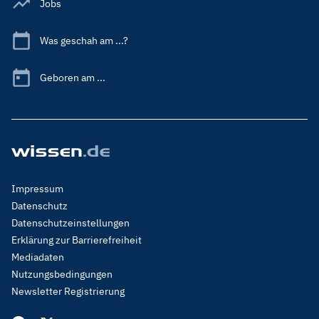
Jobs
Was geschah am ...?
Geboren am ...
Footer
Impressum
Menu
Datenschutz
Legal
Datenschutzeinstellungen
Erklärung zur Barrierefreiheit
Mediadaten
Nutzungsbedingungen
Newsletter Registrierung