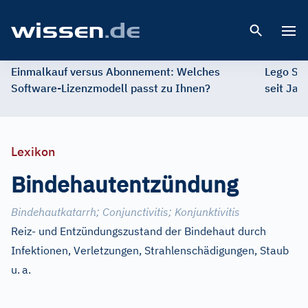
Open 
Einmalkauf versus Abonnement: Welches
Lego St
Software-Lizenzmodell passt zu Ihnen?
seit Jah
Lexikon
Bindehautentzündung
Bindehautkatarrh
;
Conjunctivitis
;
Konjunktivitis
Reiz- und Entzündungszustand der Bindehaut durch
Infektionen, Verletzungen, Strahlenschädigungen, Staub
u.
a.