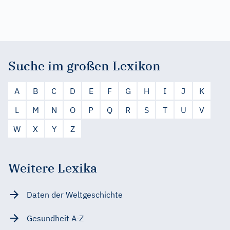
Suche im großen Lexikon
A
B
C
D
E
F
G
H
I
J
K
L
M
N
O
P
Q
R
S
T
U
V
W
X
Y
Z
Weitere Lexika
Daten der Weltgeschichte
Gesundheit A-Z