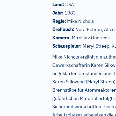
Land:
USA
Jahr:
1983
Regie:
Mike Nichols
Drehbuch:
Nora Ephron, Alice
Kamera:
Miroslav Ondrícek
Schauspieler:
Meryl Streep, Ku
Mike Nichols erzählt die auth
Gewerkschafterin Karen Silkwo
ungeklärten Umständen ums 
Karen Silkwood (Meryl Streep) 
Brennstäbe für Atomreaktoren
gefährlichen Material erfolgt 
Sicherheitsvorschriften. Doch
Arbeitsplatzes schweigen die A