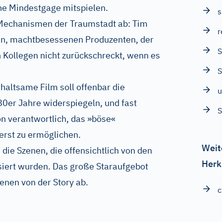
che Mindestgage mitspielen.
s
 Mechanismen der Traumstadt ab: Tim
r
ten, machtbesessenen Produzenten, der
S
 Kollegen nicht zurückschreckt, wenn es
S
haltsame Film soll offenbar die
u
0er Jahre widerspiegeln, und fast
S
on verantwortlich, das »böse«
rst zu ermöglichen.
Weit
die Szenen, die offensichtlich von den
Herk
siert wurden. Das große Staraufgebot
enen von der Story ab.
c