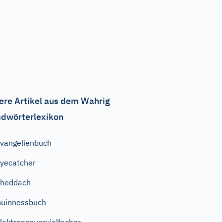
ere Artikel aus dem Wahrig
dwörterlexikon
vangelienbuch
yecatcher
Sheddach
uinnessbuch