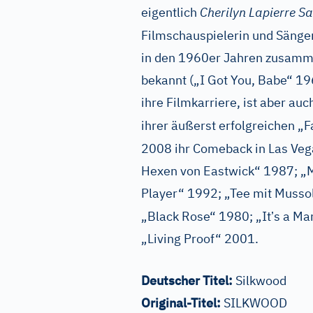
eigentlich
Cherilyn Lapierre Sa
Filmschauspielerin und Sänger
in den 1960er Jahren zusamm
bekannt („I Got You, Babe“ 1
ihre Filmkarriere, ist aber auc
ihrer äußerst erfolgreichen „
2008 ihr Comeback in Las Vega
Hexen von Eastwick“ 1987; „M
Player“ 1992; „Tee mit Mussol
’
„Black Rose“ 1980; „It
s a Ma
„Living Proof“ 2001.
Deutscher Titel:
Silkwood
Original-Titel:
SILKWOOD