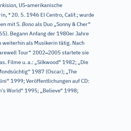
rkisian
, US-amerikanische
in, *
20. 5. 1946 El Centro, Calif.; wurde
en mit S.
Bono
als Duo „Sonny & Cher“
965). Begann Anfang der 1980er Jahre
h weiterhin als Musikerin tätig. Nach
–
Farewell Tour“ 2002
2005 startete sie
s. Filme u.
a.: „Silkwood“ 1982; „Die
ondsüchtig“ 1987 (Oscar); „The
ini“ 1999; Veröffentlichungen auf CD:
’
n
s World“ 1995; „Believe“ 1998;