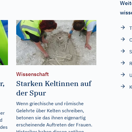
Weit
wiss
T
O
S
R
Wissenschaft
U
r,
Starken Keltinnen auf
K
der Spur
Wenn griechische und römische
Gelehrte über Kelten schreiben,
ser
betonen sie das ihnen eigenartig
d
erscheinende Auftreten der Frauen.
 des
Historiker haben diesen antiken