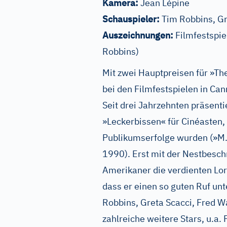
Kamera:
Jean Lépine
Schauspieler:
Tim Robbins, Gr
Auszeichnungen:
Filmfestspie
Robbins)
Mit zwei Hauptpreisen für »Th
bei den Filmfestspielen in Can
Seit drei Jahrzehnten präsent
»Leckerbissen« für Cinéasten,
Publikumserfolge wurden (»M. 
1990). Erst mit der Nestbesch
Amerikaner die verdienten Lorb
dass er einen so guten Ruf unt
Robbins, Greta Scacci, Fred 
zahlreiche weitere Stars, u.a.