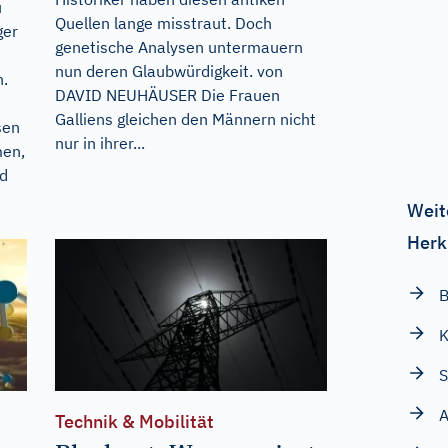
u
Quellen lange misstraut. Doch
ger
genetische Analysen untermauern
nun deren Glaubwürdigkeit. von
n.
DAVID NEUHÄUSER Die Frauen
Galliens gleichen den Männern nicht
sen
nur in ihrer...
men,
nd
Weit
Herk
B
K
S
A
Technik & Mobilität