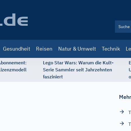
Gesundheit
Reisen
Natur & Umwelt
Technik
Le
 Abonnement:
Lego Star Wars: Warum die Kult-
E
Lizenzmodell
Serie Sammler seit Jahrzehnten
U
fasziniert
o
Mehr
T
T