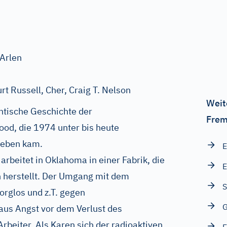
 Arlen
rt Russell, Cher, Craig T. Nelson
Weit
entische Geschichte der
Frem
od, die 1974 unter bis heute
Leben kam.
E
arbeitet in Oklahoma in einer Fabrik, die
E
 herstellt. Der Umgang mit dem
sorglos und z.T. gegen
G
 aus Angst vor dem Verlust des
rbeiter. Als Karen sich der radioaktiven