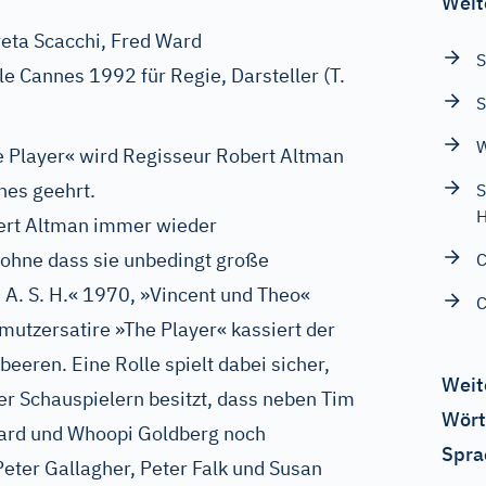
Weit
eta Scacchi, Fred Ward
S
le Cannes 1992 für Regie, Darsteller (T.
S
W
e Player« wird Regisseur Robert Altman
nes geehrt.
S
H
iert Altman immer wieder
 ohne dass sie unbedingt große
C
A. S. H.« 1970, »Vincent und Theo«
C
mutzersatire »The Player« kassiert der
eeren. Eine Rolle spielt dabei sicher,
Weit
er Schauspielern besitzt, dass neben Tim
Wört
Ward und Whoopi
Goldberg
noch
Spra
 Peter Gallagher, Peter Falk und Susan