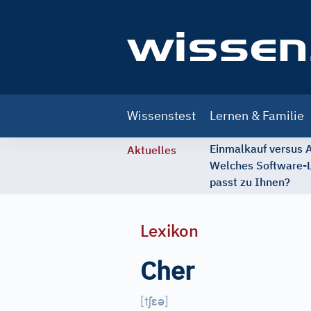
Main
Wissenstest
Lernen & Familie
navigation
Einmalkauf versus
Aktuelles
Welches Software-
passt zu Ihnen?
Lexikon
Cher
ʃ
ɛ
ə
[
t
]