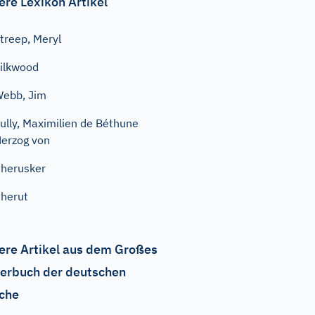
ere Lexikon Artikel
treep, Meryl
ilkwood
ebb, Jim
ully, Maximilien de Béthune
erzog von
herusker
herut
ere Artikel aus dem Großes
erbuch der deutschen
che