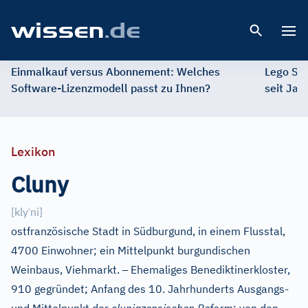
Open 
Einmalkauf versus Abonnement: Welches
Lego St
Software-Lizenzmodell passt zu Ihnen?
seit Jah
Lexikon
Cluny
ˈ
[
kly
ni
]
ostfranzösische Stadt in Südburgund, in einem Flusstal,
4700 Einwohner; ein Mittelpunkt burgundischen
–
Weinbaus, Viehmarkt.
Ehemaliges Benediktinerkloster,
910 gegründet; Anfang des 10. Jahrhunderts Ausgangs-