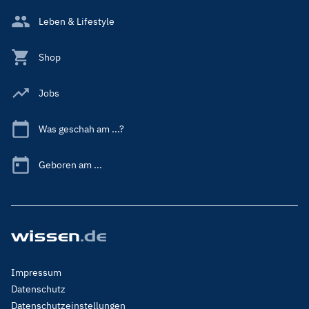
Leben & Lifestyle
Shop
Jobs
Was geschah am ...?
Geboren am ...
Footer
Impressum
Menu
Datenschutz
Legal
Datenschutzeinstellungen