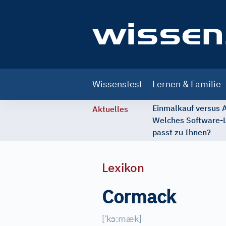
Main
Wissenstest
Lernen & Familie
navigation
Einmalkauf versus
Aktuelles
Welches Software-
passt zu Ihnen?
Lexikon
Cormack
ˈ
ɔ
[
k
:mæk
]