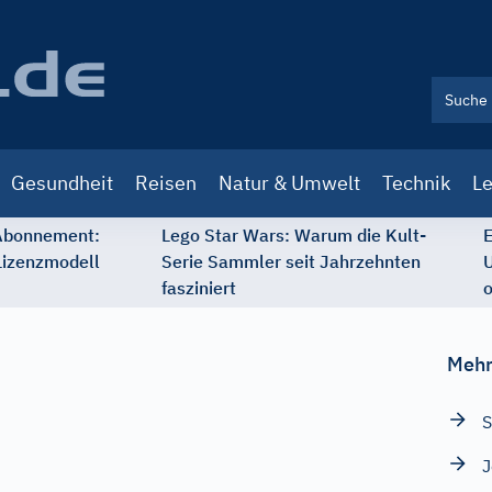
Gesundheit
Reisen
Natur & Umwelt
Technik
Le
 Abonnement:
Lego Star Wars: Warum die Kult-
E
Lizenzmodell
Serie Sammler seit Jahrzehnten
U
fasziniert
o
Mehr
S
J