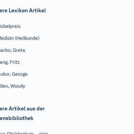
ere Lexikon Artikel
obelpreis
edizin (Heilkunde)
arbo, Greta
ang, Fritz
ukor, George
llen, Woody
ere Artikel aus der
ensbibliothek
as Christentum – eine