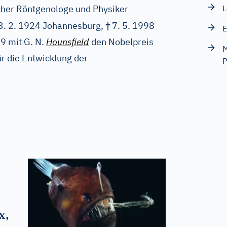
her Röntgenologe und Physiker
L
†
3. 2. 1924 Johannesburg,
7. 5. 1998
E
79 mit G. N.
Hounsfield
den Nobelpreis
M
ür die Entwicklung der
P
x,