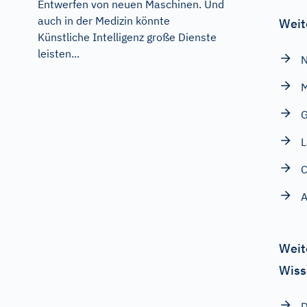
Entwerfen von neuen Maschinen. Und
auch in der Medizin könnte
Weit
Künstliche Intelligenz große Dienste
leisten...
N
M
G
L
C
A
Weit
Wiss
D