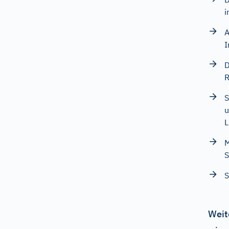
i
A
I
D
R
S
u
L
M
S
Weit