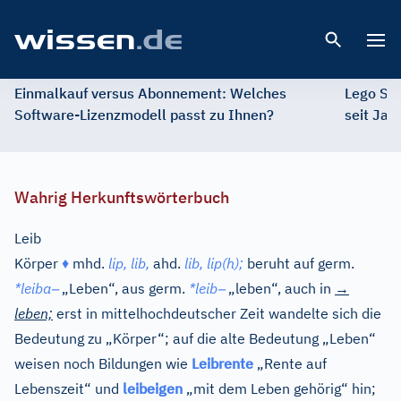
Open 
Einmalkauf versus Abonnement: Welches
Lego St
Software-Lizenzmodell passt zu Ihnen?
seit Jah
Wahrig Herkunftswörterbuch
Leib
Körper
♦
mhd.
lip, lib,
ahd.
lib, lip(h);
beruht auf
germ.
–
–
*leiba
„Leben“, aus
germ.
*leib
„leben“, auch in
→
leben;
erst in mittelhochdeutscher Zeit wandelte sich die
Bedeutung zu „Körper“; auf die alte Bedeutung „Leben“
weisen noch Bildungen wie
Leibrente
„Rente auf
Lebenszeit“ und
leibeigen
„mit dem Leben gehörig“ hin;