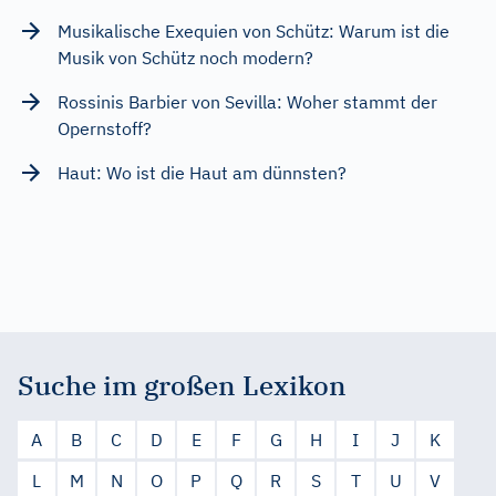
Musikalische Exequien von Schütz: Warum ist die
Musik von Schütz noch modern?
Rossinis Barbier von Sevilla: Woher stammt der
Opernstoff?
Haut: Wo ist die Haut am dünnsten?
Suche im großen Lexikon
A
B
C
D
E
F
G
H
I
J
K
L
M
N
O
P
Q
R
S
T
U
V