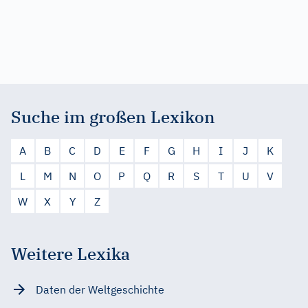
Suche im großen Lexikon
A
B
C
D
E
F
G
H
I
J
K
L
M
N
O
P
Q
R
S
T
U
V
W
X
Y
Z
Weitere Lexika
Daten der Weltgeschichte