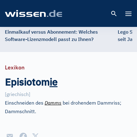
Open 
Einmalkauf versus Abonnement: Welches
Lego St
Software-Lizenzmodell passt zu Ihnen?
seit Jah
Lexikon
Episiotom
i
e
[
griechisch
]
Einschneiden des
Damms
bei drohendem Dammriss;
Dammschnitt.