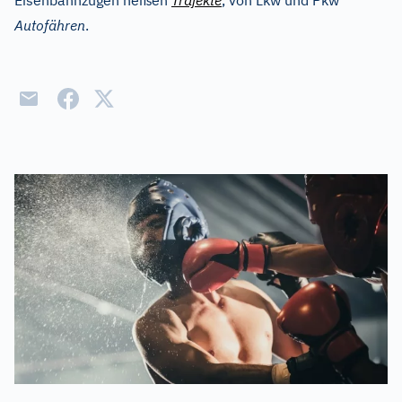
Eisenbahnzügen heißen
Trajekte
, von Lkw und Pkw
Autofähren
.