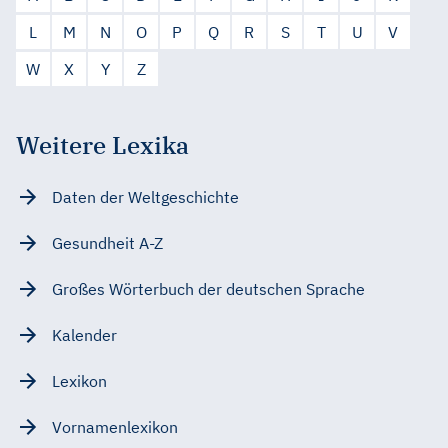
L
M
N
O
P
Q
R
S
T
U
V
W
X
Y
Z
Weitere Lexika
Daten der Weltgeschichte
Gesundheit A-Z
Großes Wörterbuch der deutschen Sprache
Kalender
Lexikon
Vornamenlexikon