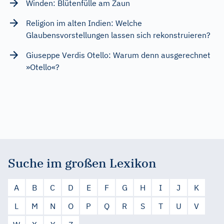
Winden: Blütenfülle am Zaun
Religion im alten Indien: Welche
Glaubensvorstellungen lassen sich rekonstruieren?
Giuseppe Verdis Otello: Warum denn ausgerechnet
»Otello«?
Suche im großen Lexikon
A
B
C
D
E
F
G
H
I
J
K
L
M
N
O
P
Q
R
S
T
U
V