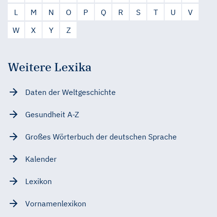
L
M
N
O
P
Q
R
S
T
U
V
W
X
Y
Z
Weitere Lexika
Daten der Weltgeschichte
Gesundheit A-Z
Großes Wörterbuch der deutschen Sprache
Kalender
Lexikon
Vornamenlexikon