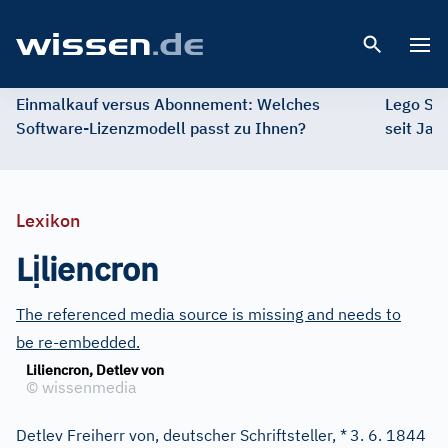
Open 
Einmalkauf versus Abonnement: Welches
Lego St
Software-Lizenzmodell passt zu Ihnen?
seit Jah
Lexikon
ị
L
liencron
The referenced media source is missing and needs to
be re-embedded.
Liliencron, Detlev von
©
wissenmedia
Detlev Freiherr von, deutscher Schriftsteller, *
3. 6. 1844