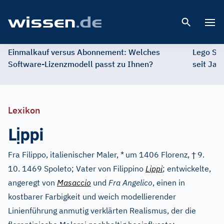
Open 
Einmalkauf versus Abonnement: Welches
Lego St
Software-Lizenzmodell passt zu Ihnen?
seit Jah
Lexikon
ị
L
ppi
†
Fra Filippo, italienischer Maler, *
um 1406 Florenz,
9.
10. 1469 Spoleto; Vater von Filippino
Lippi
; entwickelte,
angeregt von
Masaccio
und
Fra Angelico
, einen in
kostbarer Farbigkeit und weich modellierender
Linienführung anmutig verklärten Realismus, der die