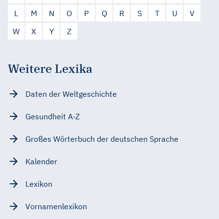
L
M
N
O
P
Q
R
S
T
U
V
W
X
Y
Z
Weitere Lexika
Daten der Weltgeschichte
Gesundheit A-Z
Großes Wörterbuch der deutschen Sprache
Kalender
Lexikon
Vornamenlexikon